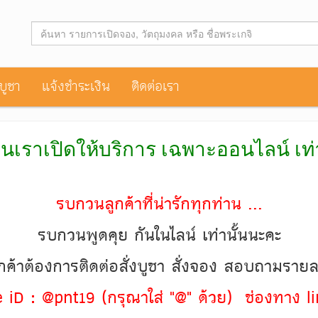
าบูชา
แจ้งชำระเงิน
ติดต่อเรา
านเราเปิดให้บริการ เฉพาะออนไลน์ เท
รบกวนลูกค้าที่น่ารักทุกท่าน ...
รบกวนพูดคุย กันในไลน์ เท่านั้นนะคะ
ค้าต้องการติดต่อสั่งบูชา สั่งจอง สอบถามราย
ine iD : @pnt19 (กรุณาใส่ "@" ด้วย) ช่องทาง li