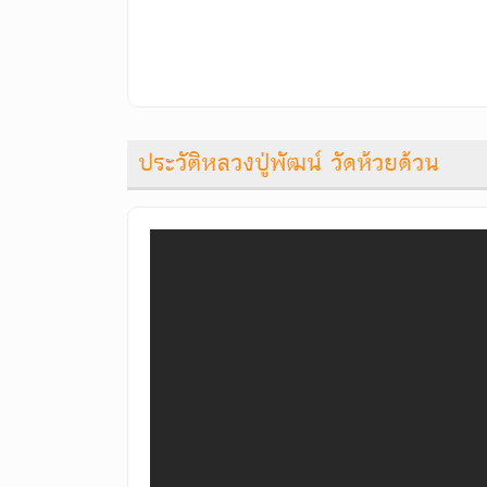
ประวัติหลวงปู่พัฒน์ วัดห้วยด้วน