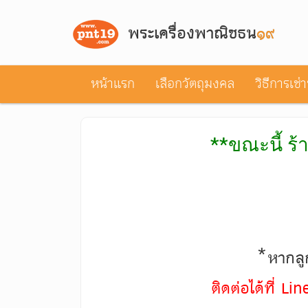
พระเครื่องพาณิชธน
๑๙
หน้าแรก
เลือกวัตถุมงคล
วิธีการเช่
**ขณะนี้ ร้
*หากลูก
ติดต่อได้ที่ L