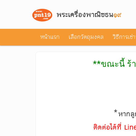
พระเครื่องพาณิชธน
๑๙
หน้าแรก
เลือกวัตถุมงคล
วิธีการเช่
**ขณะนี้ ร้
*หากลูก
ติดต่อได้ที่ L