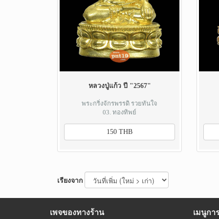
หลวงปู่แก้ว ปี "2567"
พระกริ่งจักรพรรดิ รวยทันใจ
03. ทองทิพย์
150 THB
เรียงจาก
เพจของทางร้าน
เมนูกา