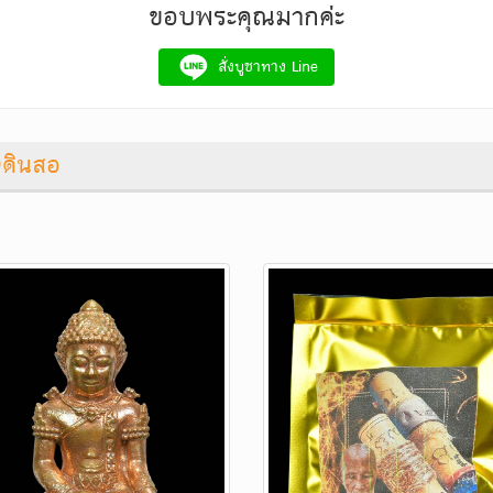
ขอบพระคุณมากค่ะ
สั่งบูชาทาง Line
งดินสอ