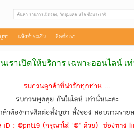
าบูชา
แจ้งชำระเงิน
ติดต่อเรา
านเราเปิดให้บริการ เฉพาะออนไลน์ เท
รบกวนลูกค้าที่น่ารักทุกท่าน ...
รบกวนพูดคุย กันในไลน์ เท่านั้นนะคะ
ค้าต้องการติดต่อสั่งบูชา สั่งจอง สอบถามราย
ine iD : @pnt19 (กรุณาใส่ "@" ด้วย) ช่องทาง li