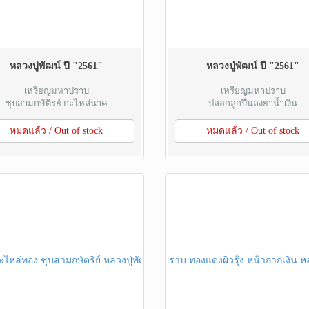
หลวงปู่พัฒน์ ปี "2561"
หลวงปู่พัฒน์ ปี "2561"
เหรียญมหาปราบ
เหรียญมหาปราบ
ชุบสามกษัติรย์ กะไหล่นาค
ปลอกลูกปืนลงยาน้ำเงิน
หมดแล้ว / Out of stock
หมดแล้ว / Out of stock