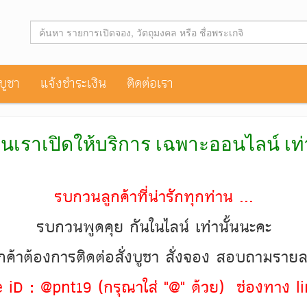
าบูชา
แจ้งชำระเงิน
ติดต่อเรา
านเราเปิดให้บริการ เฉพาะออนไลน์ เท
รบกวนลูกค้าที่น่ารักทุกท่าน ...
รบกวนพูดคุย กันในไลน์ เท่านั้นนะคะ
ค้าต้องการติดต่อสั่งบูชา สั่งจอง สอบถามราย
ine iD : @pnt19 (กรุณาใส่ "@" ด้วย) ช่องทาง li