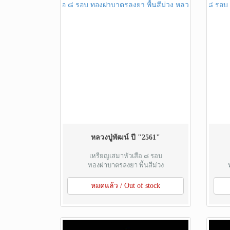
หลวงปู่พัฒน์ ปี "2561"
เหรียญเสมาหัวเสือ ๘ รอบ
ทองฝาบาตรลงยา พื้นสีม่วง
หมดแล้ว / Out of stock