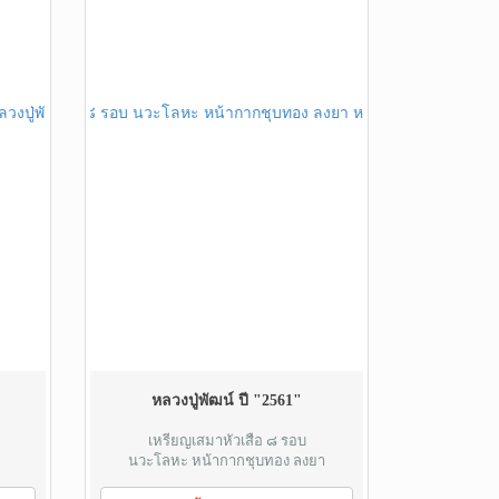
หลวงปู่พัฒน์ ปี "2561"
เหรียญเสมาหัวเสือ ๘ รอบ
นวะโลหะ หน้ากากชุบทอง ลงยา