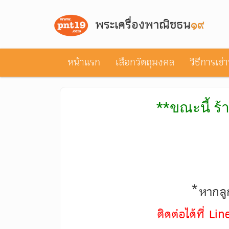
พระเครื่องพาณิชธน
๑๙
หน้าแรก
เลือกวัตถุมงคล
วิธีการเช่
**ขณะนี้ ร้
*หากลูก
ติดต่อได้ที่ L