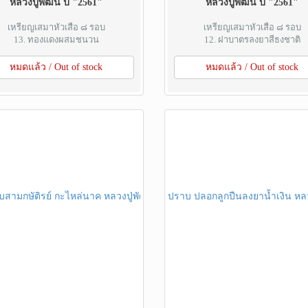
หลวงปู่พัฒน์ ปี "2561"
หลวงปู่พัฒน์ ปี "2561"
เหรียญเสมาหัวเสือ ๘ รอบ
เหรียญเสมาหัวเสือ ๘ รอบ
13. ทองแดงผสมชนวน
12. ฝาบาตรลงยาสีธงชาติ
หมดแล้ว / Out of stock
หมดแล้ว / Out of stock