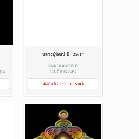
หลวงปู่พัฒน์ ปี "2561"
หนุมานมหาปราบ
คุณ
นวะก้นทองแดง
หมดแล้ว / Out of stock