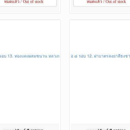
หมดแล้ว / Out of stock
หมดแล้ว / Out of stock