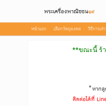
พระเครื่องพาณิชธน
๑๙
หน้าแรก
เลือกวัตถุมงคล
วิธีการเช่
**ขณะนี้ ร้
*หากลูก
ติดต่อได้ที่ L