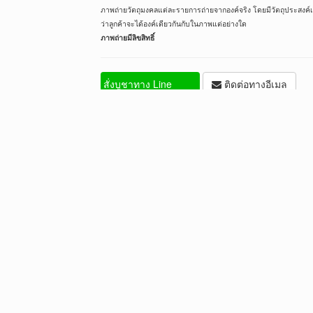
ภาพถ่ายวัตถุมงคลแต่ละรายการถ่ายจากองค์จริง โดยมีวัตถุประสงค์เพ
ว่าลูกค้าจะได้องค์เดียวกันกับในภาพแต่อย่างใด
ภาพถ่ายมีลิขสิทธิ์
สั่ง
บูชาทาง Line
ติดต่อทางอีเมล
หยิบใส่ตะกร้า
ถูกใจ
วิธีการเช่า
จัดสร้าง 5,999 องค์
เบอร์โทรศัพท์
เบอร์มือถือ
@p