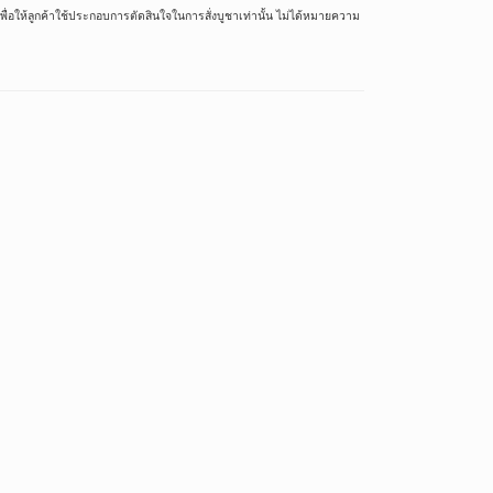
ื่อให้ลูกค้าใช้ประกอบการตัดสินใจในการสั่งบูชาเท่านั้น ไม่ได้หมายความ
บูชา
@pnt19 (กรุณาใส่
nt19 (กรุณาใส่