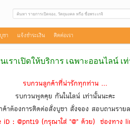
าบูชา
แจ้งชำระเงิน
ติดต่อเรา
านเราเปิดให้บริการ เฉพาะออนไลน์ เท
รบกวนลูกค้าที่น่ารักทุกท่าน ...
รบกวนพูดคุย กันในไลน์ เท่านั้นนะคะ
ค้าต้องการติดต่อสั่งบูชา สั่งจอง สอบถามราย
ine iD : @pnt19 (กรุณาใส่ "@" ด้วย) ช่องทาง li