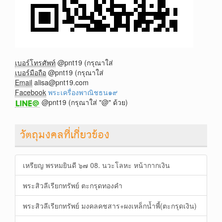
เบอร์โทรศัพท์
@pnt19 (กรุณาใส่
เบอร์มือถือ
@pnt19 (กรุณาใส่
Email
alisa@pnt19.com
Facebook
พระเครื่องพาณิชธน๑๙
@pnt19 (กรุณาใส่ "@" ด้วย)
วัตถุมงคลที่เกี่ยวข้อง
เหรียญ พรหมยินดี ๖๗ 08. นวะโลหะ หน้ากากเงิน
พระสิวลีเรียกทรัพย์ ตะกรุดทองคำ
พระสิวลีเรียกทรัพย์ มงคลคชสาร+ผงเหล็กน้ำพี้(ตะกรุดเงิน)