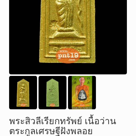
พระสิวลีเรียกทรัพย์ เนื้อว่าน
ตระกูลเศรษฐีฝังพลอย