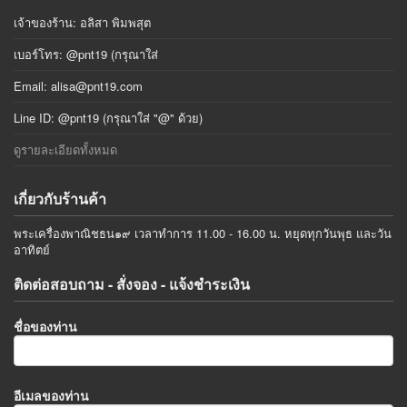
เจ้าของร้าน: อลิสา พิมพสุต
เบอร์โทร: @pnt19 (กรุณาใส่
Email:
alisa@pnt19.com
Line ID: @pnt19 (กรุณาใส่ "@" ด้วย)
ดูรายละเอียดทั้งหมด
เกี่ยวกับร้านค้า
พระเครื่องพาณิชธน๑๙ เวลาทำการ 11.00 - 16.00 น. หยุดทุกวันพุธ และวัน
อาทิตย์
ติดต่อสอบถาม - สั่งจอง - แจ้งชำระเงิน
ชื่อของท่าน
อีเมลของท่าน