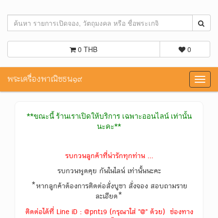
0 THB
0
พระเครื่องพาณิชธน๑๙
Toggl
navig
**ขณะนี้ ร้านเราเปิดให้บริการ เฉพาะออนไลน์ เท่านั้น
นะคะ**
รบกวนลูกค้าที่น่ารักทุกท่าน ...
รบกวนพูดคุย กันในไลน์ เท่านั้นนะคะ
*หากลูกค้าต้องการติดต่อสั่งบูชา สั่งจอง สอบถามราย
ละเอียด*
ติดต่อได้ที่ Line iD : @pnt19 (กรุณาใส่ "@" ด้วย) ช่องทาง