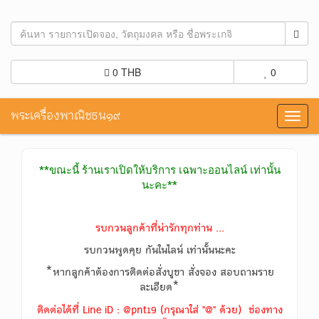
0 THB
0
พระเครื่องพาณิชธน๑๙
Toggl
navig
**ขณะนี้ ร้านเราเปิดให้บริการ เฉพาะออนไลน์ เท่านั้น
นะคะ**
รบกวนลูกค้าที่น่ารักทุกท่าน ...
รบกวนพูดคุย กันในไลน์ เท่านั้นนะคะ
*หากลูกค้าต้องการติดต่อสั่งบูชา สั่งจอง สอบถามราย
ละเอียด*
ติดต่อได้ที่ Line iD : @pnt19 (กรุณาใส่ "@" ด้วย) ช่องทาง