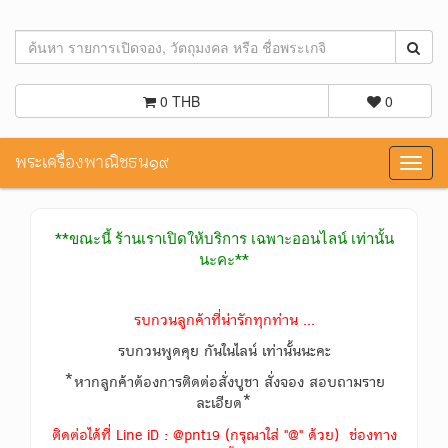
0 THB
0
พระเครื่องพาณิชธน๑๙
Toggl
navig
**ขณะนี้ ร้านเราเปิดให้บริการ เฉพาะออนไลน์ เท่านั้น
นะคะ**
รบกวนลูกค้าที่น่ารักทุกท่าน ...
รบกวนพูดคุย กันในไลน์ เท่านั้นนะคะ
*หากลูกค้าต้องการติดต่อสั่งบูชา สั่งจอง สอบถามราย
ละเอียด*
ติดต่อได้ที่ Line iD : @pnt19 (กรุณาใส่ "@" ด้วย) ช่องทาง