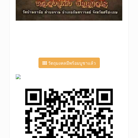
วัตถุมงคลมีพร้อมบูชาแล้ว