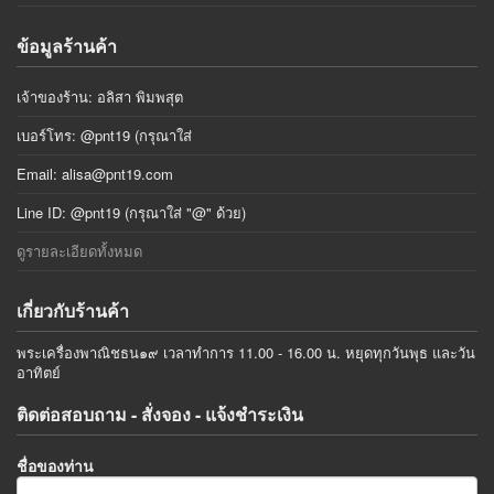
ข้อมูลร้านค้า
เจ้าของร้าน: อลิสา พิมพสุต
เบอร์โทร: @pnt19 (กรุณาใส่
Email:
alisa@pnt19.com
Line ID: @pnt19 (กรุณาใส่ "@" ด้วย)
ดูรายละเอียดทั้งหมด
เกี่ยวกับร้านค้า
พระเครื่องพาณิชธน๑๙ เวลาทำการ 11.00 - 16.00 น. หยุดทุกวันพุธ และวัน
อาทิตย์
ติดต่อสอบถาม - สั่งจอง - แจ้งชำระเงิน
ชื่อของท่าน