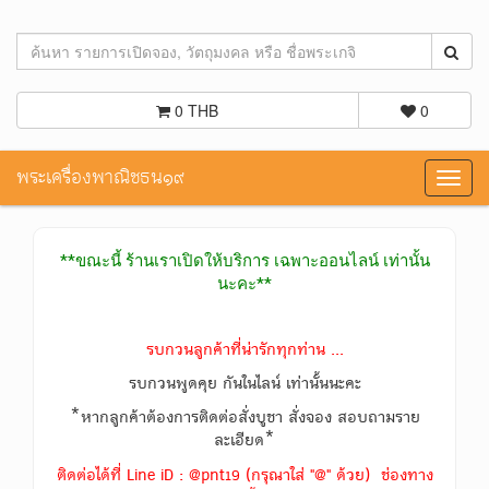
0 THB
0
พระเครื่องพาณิชธน๑๙
Toggl
navig
**ขณะนี้ ร้านเราเปิดให้บริการ เฉพาะออนไลน์ เท่านั้น
นะคะ**
รบกวนลูกค้าที่น่ารักทุกท่าน ...
รบกวนพูดคุย กันในไลน์ เท่านั้นนะคะ
*หากลูกค้าต้องการติดต่อสั่งบูชา สั่งจอง สอบถามราย
ละเอียด*
ติดต่อได้ที่ Line iD : @pnt19 (กรุณาใส่ "@" ด้วย) ช่องทาง