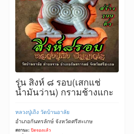
รุ่น สิงห์ ๘ รอบ(เสกแช่
น้ำมันว่าน) กรามช้างแกะ
หลวงปู่เถิง วัดบ้านอาลัย
อำเภอกันทรลักษ์ จังหวัดศรีสะเกษ
สถานะ:
ปิดจองแล้ว