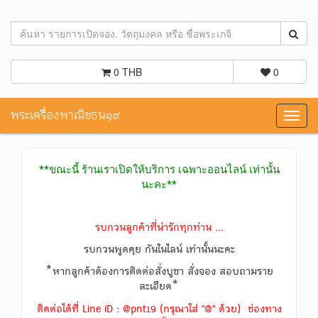
0 THB
0
พระเครื่องพาณิชธน๑๙
Toggl
navig
**ขณะนี้ ร้านเราเปิดให้บริการ เฉพาะออนไลน์ เท่านั้น
นะคะ**
รบกวนลูกค้าที่น่ารักทุกท่าน ...
รบกวนพูดคุย กันในไลน์ เท่านั้นนะคะ
*หากลูกค้าต้องการติดต่อสั่งบูชา สั่งจอง สอบถามราย
ละเอียด*
ติดต่อได้ที่ Line iD : @pnt19 (กรุณาใส่ "@" ด้วย) ช่องทาง