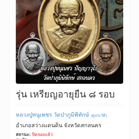
รุ่น เหรียญอายุยืน ๘ รอบ
หลวงปู่หนูเพชร วัดป่าภูมิพิทักษ์
(ดูประวัติ)
อำเภอสว่างแดนดิน จังหวัดสกลนคร
สถานะ:
ปิดจองแล้ว