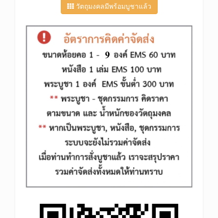
วัตถุมงคลมีพร้อมบูชาแล้ว