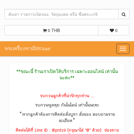
0 THB
0
พระเครื่องพาณิชธน๑๙
Toggl
navig
**ขณะนี้ ร้านเราเปิดให้บริการ เฉพาะออนไลน์ เท่านั้น
นะคะ**
รบกวนลูกค้าที่น่ารักทุกท่าน ...
รบกวนพูดคุย กันในไลน์ เท่านั้นนะคะ
*หากลูกค้าต้องการติดต่อสั่งบูชา สั่งจอง สอบถามราย
ละเอียด*
ติดต่อได้ที่ Line iD : @pnt19 (กรุณาใส่ "@" ด้วย) ช่องทาง