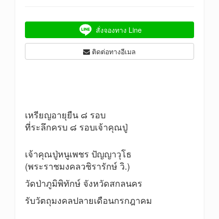
สั่งจองทาง Line
ติดต่อทางอีเมล
เหรียญอายุยืน ๘ รอบ
ที่ระลึกครบ ๘ รอบเจ้าคุณปู่
เจ้าคุณปู่หนูเพชร ปัญญาวุโธ
(พระราชมงคลวชิรารักษ์ วิ.)
วัดป่าภูมิพิทักษ์ จังหวัดสกลนคร
รับวัตถุมงคลปลายเดือนกรกฎาคม