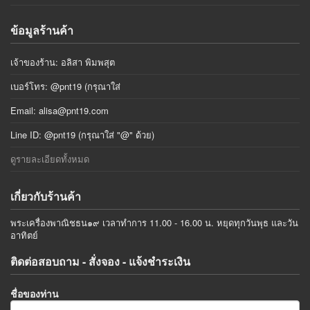
ข้อมูลร้านค้า
เจ้าของร้าน: อลิสา พิมพสุต
เบอร์โทร: @pnt19 (กรุณาใส่
Email:
alisa@pnt19.com
Line ID: @pnt19 (กรุณาใส่ "@" ด้วย)
ดูรายละเอียดทั้งหมด
เกี่ยวกับร้านค้า
พระเครื่องพาณิชธน๑๙ เวลาทำการ 11.00 - 16.00 น. หยุดทุกวันพุธ และวัน
อาทิตย์
ติดต่อสอบถาม - สั่งจอง - แจ้งชำระเงิน
ชื่อของท่าน