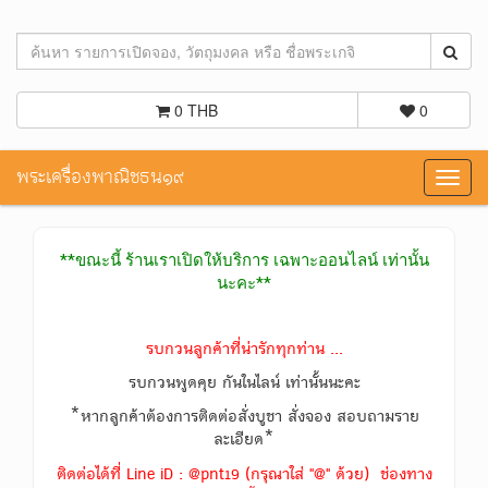
0 THB
0
พระเครื่องพาณิชธน๑๙
Toggl
navig
**ขณะนี้ ร้านเราเปิดให้บริการ เฉพาะออนไลน์ เท่านั้น
นะคะ**
รบกวนลูกค้าที่น่ารักทุกท่าน ...
รบกวนพูดคุย กันในไลน์ เท่านั้นนะคะ
*หากลูกค้าต้องการติดต่อสั่งบูชา สั่งจอง สอบถามราย
ละเอียด*
ติดต่อได้ที่ Line iD : @pnt19 (กรุณาใส่ "@" ด้วย) ช่องทาง