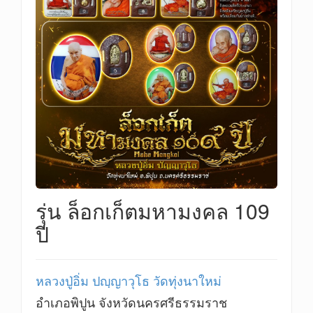
รุ่น ล็อกเก็ตมหามงคล 109
ปี
หลวงปู่อิ่ม ปญฺญาวุโธ วัดทุ่งนาใหม่
อำเภอพิปูน จังหวัดนครศรีธรรมราช