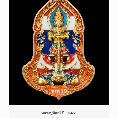
หลวงปู่พัฒน์ ปี "2565"