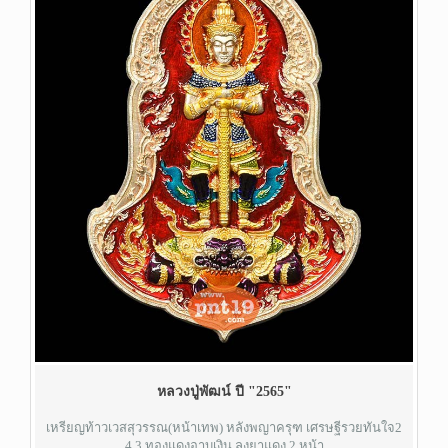
หลวงปู่พัฒน์ ปี "2565"
เหรียญท้าวเวสสุวรรณ(หน้าเทพ) หลังพญาครุฑ เศรษฐีรวยทันใจ2
4.3 ทองแดงอาบเงิน ลงยาแดง 2 หน้า