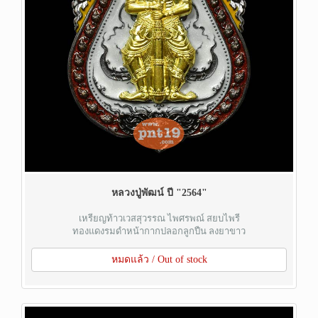
หลวงปู่พัฒน์ ปี "2564"
เหรียญท้าวเวสสุวรรณ ไพศรพณ์ สยบไพรี
ทองแดงรมดำหน้ากากปลอกลูกปืน ลงยาขาว
หมดแล้ว / Out of stock