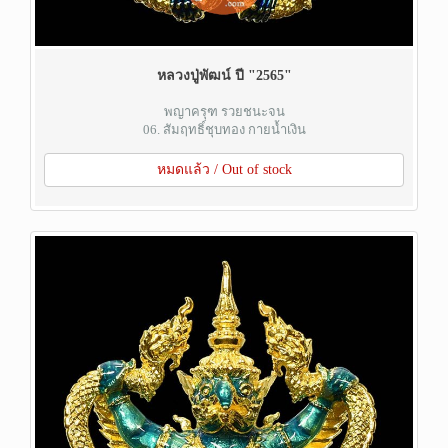
หลวงปู่พัฒน์ ปี "2565"
พญาครุฑ รวยชนะจน
06. สัมฤทธิ์ชุบทอง กายน้ำเงิน
หมดแล้ว / Out of stock