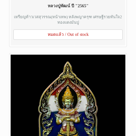
หลวงปู่พัฒน์ ปี "2565"
เหรียญท้าวเวสสุวรรณ(หน้าเทพ) หลังพญาครุฑ เศรษฐีรวยทันใจ2
ทองแดงมันปู
หมดแล้ว / Out of stock