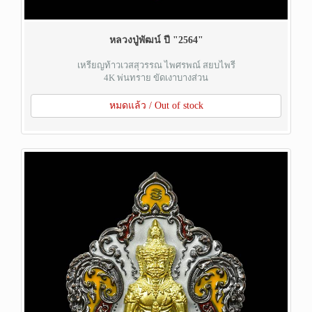
หลวงปู่พัฒน์ ปี "2564"
เหรียญท้าวเวสสุวรรณ ไพศรพณ์ สยบไพรี
4K พ่นทราย ขัดเงาบางส่วน
หมดแล้ว / Out of stock