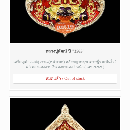
หลวงปู่พัฒน์ ปี "2565"
เหรียญท้าวเวสสุวรรณ(หน้าเทพ) หลังพญาครุฑ เศรษฐีรวยทันใจ2
4.3 ทองแดงอาบเงิน ลงยาแดง 2 หน้า ( เลข ๕๕๕ )
หมดแล้ว / Out of stock