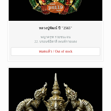
หลวงปู่พัฒน์ ปี "2565"
พญาครุฑ รวยชนะจน
22. บรอนซ์อิตาลี เพนท์กายแดง
หมดแล้ว / Out of stock