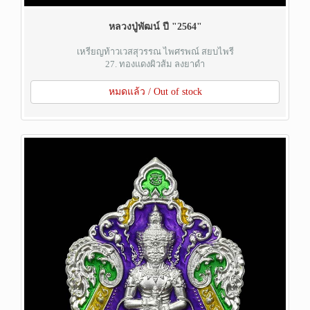
หลวงปู่พัฒน์ ปี "2564"
เหรียญท้าวเวสสุวรรณ ไพศรพณ์ สยบไพรี
27. ทองแดงผิวส้ม ลงยาดำ
หมดแล้ว / Out of stock