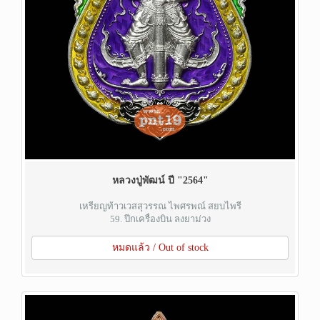
หลวงปู่พัฒน์ ปี "2564"
เหรียญท้าวเวสสุวรรณ ไพศรพณ์ สยบไพรี
59. ปีกเครื่องบิน ลงยาม่วง
หมดแล้ว / Out of stock