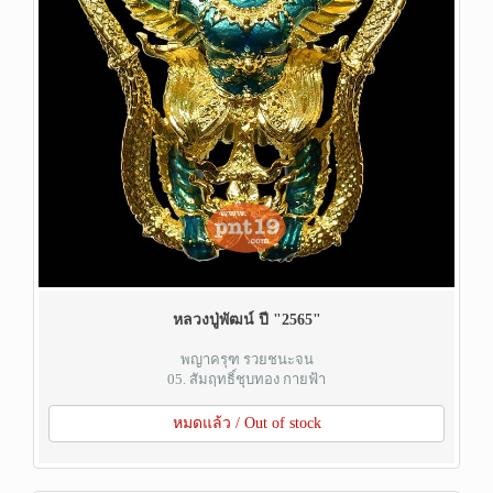
หลวงปู่พัฒน์ ปี "2565"
พญาครุฑ รวยชนะจน
05. สัมฤทธิ์ชุบทอง กายฟ้า
หมดแล้ว / Out of stock