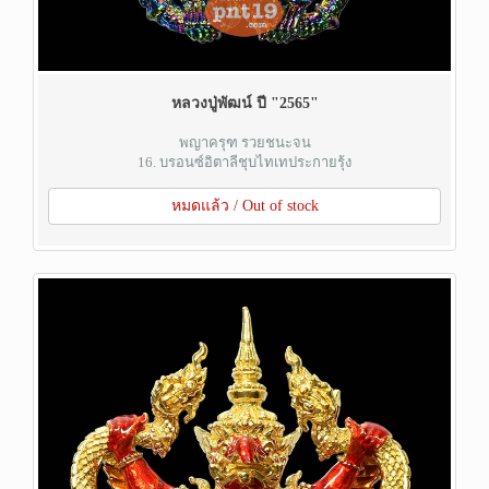
หลวงปู่พัฒน์ ปี "2565"
พญาครุฑ รวยชนะจน
16. บรอนซ์อิตาลีชุบไทเทประกายรุ้ง
หมดแล้ว / Out of stock