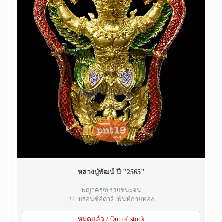
หลวงปู่พัฒน์ ปี "2565"
พญาครุฑ รวยชนะจน
24. บรอนซ์อิตาลี เพ้นท์กายทอง
หมดแล้ว / Out of stock