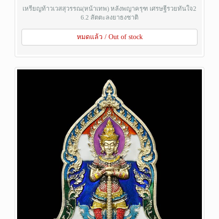
เหรียญท้าวเวสสุวรรณ(หน้าเทพ) หลังพญาครุฑ เศรษฐีรวยทันใจ2
6.2 สัตตะลงยาธงชาติ
หมดแล้ว / Out of stock