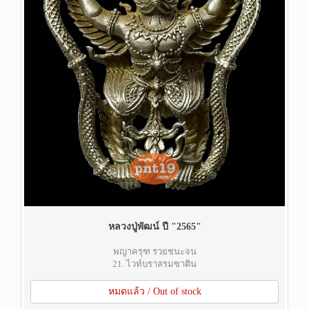
หลวงปู่พัฒน์ ปี "2565"
พญาครุฑ รวยชนะจน
21. ไวท์บราสรมซาติน
หมดแล้ว / Out of stock