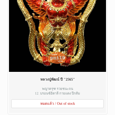
หลวงปู่พัฒน์ ปี "2565"
พญาครุฑ รวยชนะจน
12. บรอนซ์อิตาลี กายแดง ปีกส้ม
หมดแล้ว / Out of stock