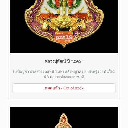
หลวงปู่พัฒน์ ปี "2565"
เหรียญท้าวเวสสุวรรณ(หน้าเทพ) หลังพญาครุฑ เศรษฐีรวยทันใจ2
6.3 ทองระฆังลงยาธงชาติ
หมดแล้ว / Out of stock