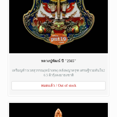
หลวงปู่พัฒน์ ปี "2565"
เหรียญท้าวเวสสุวรรณ(หน้าเทพ) หลังพญาครุฑ เศรษฐีรวยทันใจ2
6.5 ผิวรุ้งลงยาธงชาติ
หมดแล้ว / Out of stock