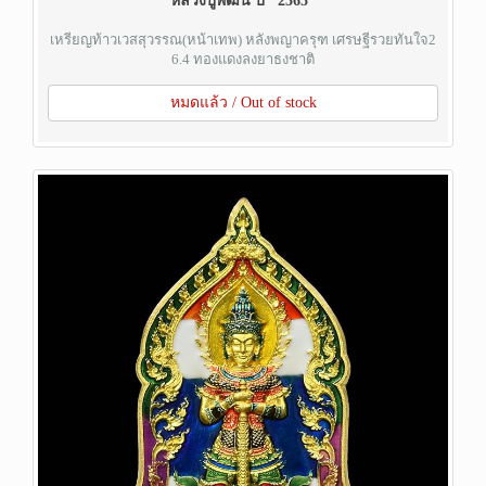
หลวงปู่พัฒน์ ปี "2565"
เหรียญท้าวเวสสุวรรณ(หน้าเทพ) หลังพญาครุฑ เศรษฐีรวยทันใจ2
6.4 ทองแดงลงยาธงชาติ
หมดแล้ว / Out of stock