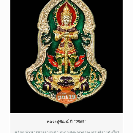
หลวงปู่พัฒน์ ปี "2565"
เหรียญท้าวเวสสุวรรณ(หน้าเทพ) หลังพญาครุฑ เศรษฐีรวยทันใจ2