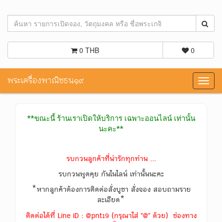
0 THB
0
พระเครื่องพาณิชธน๑๙
Toggl
navig
**ขณะนี้ ร้านเราเปิดให้บริการ เฉพาะออนไลน์ เท่านั้น
นะคะ**
รบกวนลูกค้าที่น่ารักทุกท่าน ...
รบกวนพูดคุย กันในไลน์ เท่านั้นนะคะ
*หากลูกค้าต้องการติดต่อสั่งบูชา สั่งจอง สอบถามราย
ละเอียด*
ติดต่อได้ที่ Line iD : @pnt19 (กรุณาใส่ "@" ด้วย) ช่องทาง