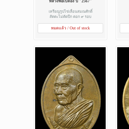
หลวงพ่อเปลื้อง ปี "2567"
เหรียญรูปไข่เลื่อนสมณศักดิ์
สัตตะไม่ตัดปีก ตอก ๙ รอบ
หมดแล้ว / Out of stock