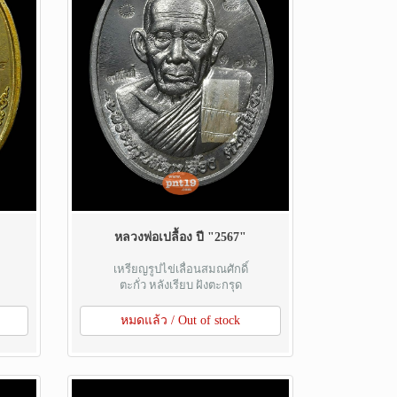
หลวงพ่อเปลื้อง ปี "2567"
เหรียญรูปไข่เลื่อนสมณศักดิ์
ตะกั่ว หลังเรียบ ฝังตะกรุด
หมดแล้ว / Out of stock