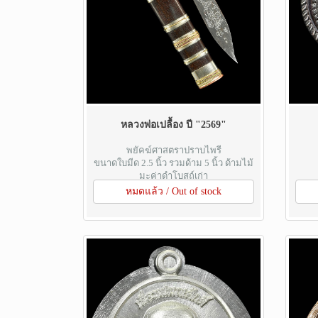
หลวงพ่อเปลื้อง ปี "2569"
พยัคฆ์ศาสตราปราบไพรี
ขนาดใบมีด 2.5 นิ้ว รวมด้าม 5 นิ้ว ด้ามไม้
มะค่าดำโบสถ์เก่า
หมดแล้ว / Out of stock