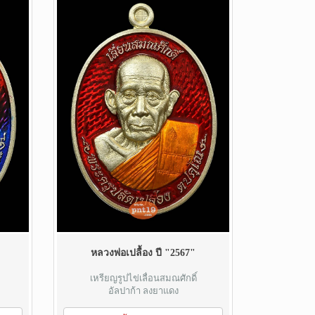
หลวงพ่อเปลื้อง ปี "2567"
เหรียญรูปไข่เลื่อนสมณศักดิ์
อัลปาก้า ลงยาแดง