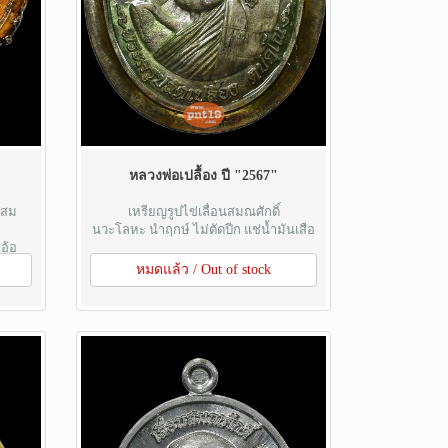
หลวงพ่อเปลื้อง ปี "2567"
ยสม
เหรียญรูปไข่เลื่อนสมณศักดิ์
นวะโลหะ นำฤกษ์ ไม่ตัดปีก แช่น้ำมันเสือ
อ้อ
หมดแล้ว / Out of stock