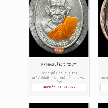
หลวงพ่อเปลื้อง ปี "2567"
เหรียญรูปไข่เลื่อนสมณศักดิ์
ตะกั่วไม่ตัดปีก หน้ากากเงินเต็มแผ่น ลงยา
ชนวน
จีวร
หมดแล้ว / Out of stock