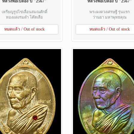
หลวงพ่อเปลื้อง ปี "2567"
หลวงพ่อเปลื้อง ปี "2567"
เหรียญรูปไข่เลื่อนสมณศักดิ์
พระผงดวงเศรษฐี รุ่นแรก
ทองแดงรมดำ โค๊ตเสือ
ว่านยา มหาพุทธคุณ
หมดแล้ว / Out of stock
หมดแล้ว / Out of stock