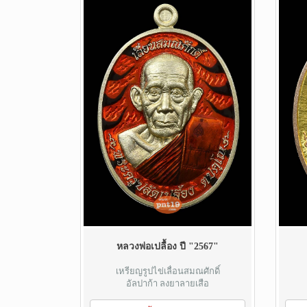
หลวงพ่อเปลื้อง ปี "2567"
เหรียญรูปไข่เลื่อนสมณศักดิ์
อัลปาก้า ลงยาลายเสือ