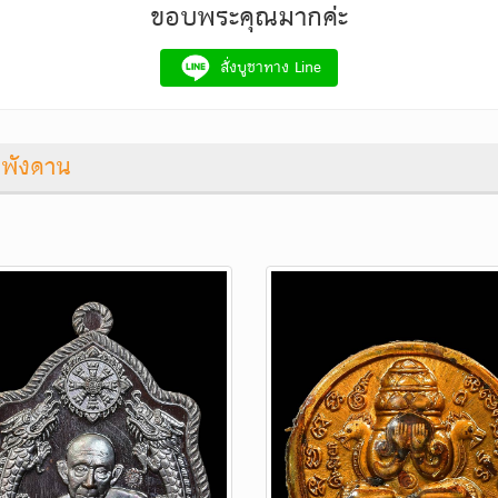
ขอบพระคุณมากค่ะ
สั่งบูชาทาง Line
ดพังดาน