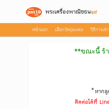
พระเครื่องพาณิชธน
๑๙
หน้าแรก
เลือกวัตถุมงคล
วิธีการเช่
**ขณะนี้ ร้
*หากลูก
ติดต่อได้ที่ L