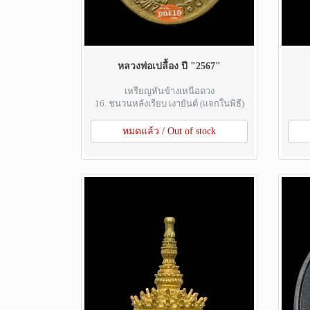
หลวงพ่อเปลื้อง ปี "2567"
เหรียญหันข้างเหนือดวง
16. ชนวนหลังเรียบ เงายันต์ (แจกในพิธี)
หมดแล้ว / Out of stock