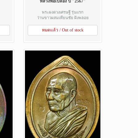
หลวงพ่อเปลื้อง ปี "2567"
พระผงดวงเศรษฐี รุ่นแรก
ว่านขาวผสมเทียนชัย ฝังพลอย
หมดแล้ว / Out of stock