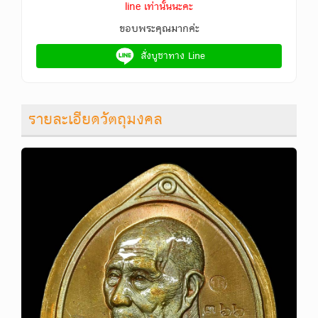
line เท่านั้นนะคะ
ขอบพระคุณมากค่ะ
สั่งบูชาทาง Line
รายละเอียดวัตถุมงคล