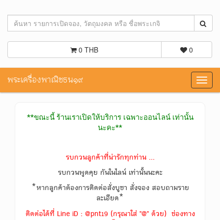
0 THB
0
พระเครื่องพาณิชธน๑๙
Toggl
navig
**ขณะนี้ ร้านเราเปิดให้บริการ เฉพาะออนไลน์ เท่านั้น
นะคะ**
รบกวนลูกค้าที่น่ารักทุกท่าน ...
รบกวนพูดคุย กันในไลน์ เท่านั้นนะคะ
*หากลูกค้าต้องการติดต่อสั่งบูชา สั่งจอง สอบถามราย
ละเอียด*
ติดต่อได้ที่ Line iD : @pnt19 (กรุณาใส่ "@" ด้วย) ช่องทาง