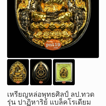
เหรียญหล่อพุทธศิลป์ ลป.ทวด
รุ่น ปาฏิหาริย์ แบล็คโรเดียม