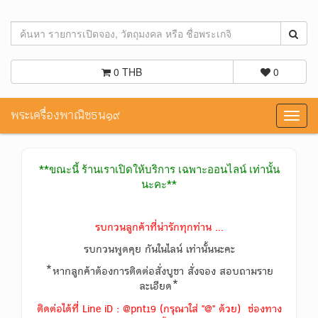
0 THB
0
พระเครื่องพาณิชธน๑๙
Toggl
navig
**ขณะนี้ ร้านเราเปิดให้บริการ เฉพาะออนไลน์ เท่านั้น
นะคะ**
รบกวนลูกค้าที่น่ารักทุกท่าน ...
รบกวนพูดคุย กันในไลน์ เท่านั้นนะคะ
*หากลูกค้าต้องการติดต่อสั่งบูชา สั่งจอง สอบถามราย
ละเอียด*
ติดต่อได้ที่ Line iD : @pnt19 (กรุณาใส่ "@" ด้วย) ช่องทาง