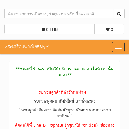
0 THB
0
พระเครื่องพาณิชธน๑๙
Toggl
navig
**ขณะนี้ ร้านเราเปิดให้บริการ เฉพาะออนไลน์ เท่านั้น
นะคะ**
รบกวนลูกค้าที่น่ารักทุกท่าน ...
รบกวนพูดคุย กันในไลน์ เท่านั้นนะคะ
*หากลูกค้าต้องการติดต่อสั่งบูชา สั่งจอง สอบถามราย
ละเอียด*
ติดต่อได้ที่ Line iD : @pnt19 (กรุณาใส่ "@" ด้วย) ช่องทาง