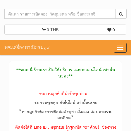
0 THB
0
พระเครื่องพาณิชธน๑๙
Toggl
navig
**ขณะนี้ ร้านเราเปิดให้บริการ เฉพาะออนไลน์ เท่านั้น
นะคะ**
รบกวนลูกค้าที่น่ารักทุกท่าน ...
รบกวนพูดคุย กันในไลน์ เท่านั้นนะคะ
*หากลูกค้าต้องการติดต่อสั่งบูชา สั่งจอง สอบถามราย
ละเอียด*
ติดต่อได้ที่ Line iD : @pnt19 (กรุณาใส่ "@" ด้วย) ช่องทาง