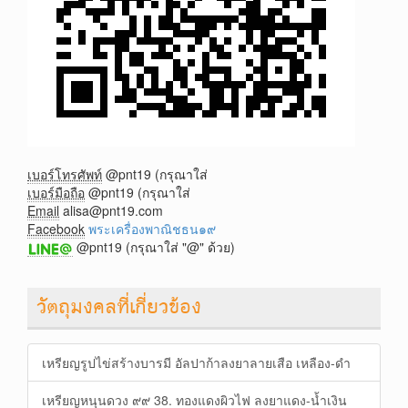
เบอร์โทรศัพท์
@pnt19 (กรุณาใส่
เบอร์มือถือ
@pnt19 (กรุณาใส่
Email
alisa@pnt19.com
Facebook
พระเครื่องพาณิชธน๑๙
@pnt19 (กรุณาใส่ "@" ด้วย)
วัตถุมงคลที่เกี่ยวข้อง
เหรียญรูปไข่สร้างบารมี อัลปาก้าลงยาลายเสือ เหลือง-ดำ
เหรียญหนุนดวง ๙๙ 38. ทองแดงผิวไฟ ลงยาแดง-น้ำเงิน