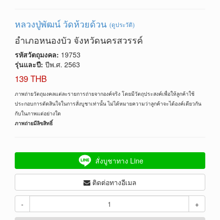
หลวงปู่พัฒน์ วัดห้วยด้วน
(ดูประวัติ)
อำเภอหนองบัว จังหวัดนครสวรรค์
รหัสวัตถุมงคล:
19753
รุ่นและปี:
ปีพ.ศ. 2563
139 THB
ภาพถ่ายวัตถุมงคลแต่ละรายการถ่ายจากองค์จริง โดยมีวัตถุประสงค์เพื่อให้ลูกค้าใช้
ประกอบการตัดสินใจในการสั่งบูชาเท่านั้น ไม่ได้หมายความว่าลูกค้าจะได้องค์เดียวกัน
กับในภาพแต่อย่างใด
ภาพถ่ายมีลิขสิทธิ์
สั่งบูชาทาง Line
ติดต่อทางอีเมล
-
+