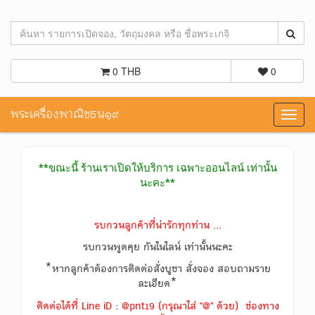
0 THB
0
พระเครื่องพาณิชธน๑๙
Toggl
navig
**ขณะนี้ ร้านเราเปิดให้บริการ เฉพาะออนไลน์ เท่านั้น
นะคะ**
รบกวนลูกค้าที่น่ารักทุกท่าน ...
รบกวนพูดคุย กันในไลน์ เท่านั้นนะคะ
*หากลูกค้าต้องการติดต่อสั่งบูชา สั่งจอง สอบถามราย
ละเอียด*
ติดต่อได้ที่ Line iD : @pnt19 (กรุณาใส่ "@" ด้วย) ช่องทาง