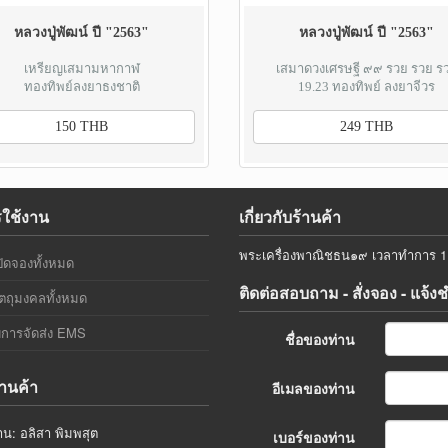
หลวงปู่พัฒน์ ปี "2563"
หลวงปู่พัฒน์ ปี "2563"
เหรียญเสมามหากาฬ
เสมาดวงเศรษฐี ๙๙ รวย รวย ร
ทองทิพย์ลงยาธงชาติ
19.23 ทองทิพย์ ลงยาจีวร
150 THB
249 THB
รใช้งาน
เกี่ยวกับร้านค้า
พระเครื่องพาณิชธน๑๙ เวลาทำการ 11.
ิดจองทั้งหมด
ติดต่อสอบถาม - สั่งจอง - แจ้ง
ตถุมงคลทั้งหมด
การจัดส่ง EMS
ชื่อของท่าน
้านค้า
อีเมลของท่าน
าน: อลิสา พิมพสุต
เบอร์ของท่าน