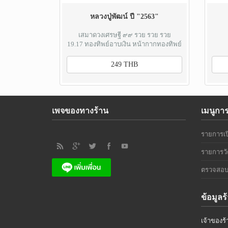
หลวงปู่พัฒน์ ปี "2563"
เสมาดวงเศรษฐี ๙๙ รวย รวย รวย
19.17 ทองทิพย์อาบเงิน หน้ากากทองทิพย์
249 THB
เพจของทางร้าน
เมนูกา
รายการเป
รายการวั
ตรวจสอบ
ข้อมูลร
เจ้าของร้