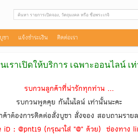
าบูชา
แจ้งชำระเงิน
ติดต่อเรา
านเราเปิดให้บริการ เฉพาะออนไลน์ เท
รบกวนลูกค้าที่น่ารักทุกท่าน ...
รบกวนพูดคุย กันในไลน์ เท่านั้นนะคะ
ค้าต้องการติดต่อสั่งบูชา สั่งจอง สอบถามราย
ine iD : @pnt19 (กรุณาใส่ "@" ด้วย) ช่องทาง li