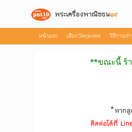
พระเครื่องพาณิชธน
๑๙
หน้าแรก
เลือกวัตถุมงคล
วิธีการเช่
**ขณะนี้ ร้
*หากลูก
ติดต่อได้ที่ L