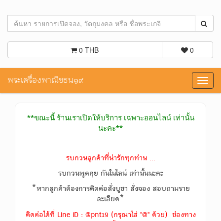
0 THB
0
พระเครื่องพาณิชธน๑๙
Toggl
navig
**ขณะนี้ ร้านเราเปิดให้บริการ เฉพาะออนไลน์ เท่านั้น
นะคะ**
รบกวนลูกค้าที่น่ารักทุกท่าน ...
รบกวนพูดคุย กันในไลน์ เท่านั้นนะคะ
*หากลูกค้าต้องการติดต่อสั่งบูชา สั่งจอง สอบถามราย
ละเอียด*
ติดต่อได้ที่ Line iD : @pnt19 (กรุณาใส่ "@" ด้วย) ช่องทาง