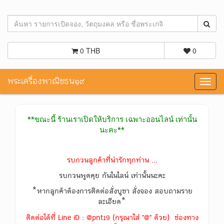
0 THB
0
พระเครื่องพาณิชธน๑๙
Toggl
navig
**ขณะนี้ ร้านเราเปิดให้บริการ เฉพาะออนไลน์ เท่านั้น
นะคะ**
รบกวนลูกค้าที่น่ารักทุกท่าน ...
รบกวนพูดคุย กันในไลน์ เท่านั้นนะคะ
*หากลูกค้าต้องการติดต่อสั่งบูชา สั่งจอง สอบถามราย
ละเอียด*
ติดต่อได้ที่ Line iD : @pnt19 (กรุณาใส่ "@" ด้วย) ช่องทาง