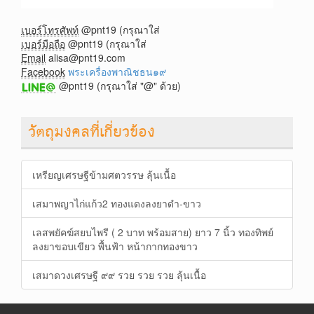
เบอร์โทรศัพท์
@pnt19 (กรุณาใส่
เบอร์มือถือ
@pnt19 (กรุณาใส่
Email
alisa@pnt19.com
Facebook
พระเครื่องพาณิชธน๑๙
@pnt19 (กรุณาใส่ "@" ด้วย)
วัตถุมงคลที่เกี่ยวข้อง
เหรียญเศรษฐีข้ามศตวรรษ ลุ้นเนื้อ
เสมาพญาไก่แก้ว2 ทองแดงลงยาดำ-ขาว
เลสพยัคฆ์สยบไพรี ( 2 บาท พร้อมสาย) ยาว 7 นิ้ว ทองทิพย์
ลงยาขอบเขียว พื้นฟ้า หน้ากากทองขาว
เสมาดวงเศรษฐี ๙๙ รวย รวย รวย ลุ้นเนื้อ