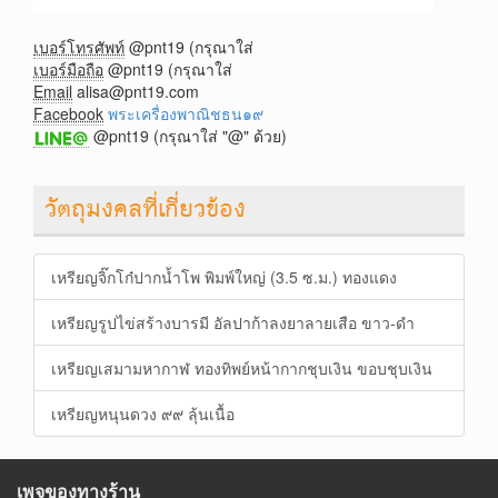
เบอร์โทรศัพท์
@pnt19 (กรุณาใส่
เบอร์มือถือ
@pnt19 (กรุณาใส่
Email
alisa@pnt19.com
Facebook
พระเครื่องพาณิชธน๑๙
@pnt19 (กรุณาใส่ "@" ด้วย)
วัตถุมงคลที่เกี่ยวข้อง
เหรียญจิ๊กโก๋ปากน้ำโพ พิมพ์ใหญ่ (3.5 ซ.ม.) ทองแดง
เหรียญรูปไข่สร้างบารมี อัลปาก้าลงยาลายเสือ ขาว-ดำ
เหรียญเสมามหากาฬ ทองทิพย์หน้ากากชุบเงิน ขอบชุบเงิน
เหรียญหนุนดวง ๙๙ ลุ้นเนื้อ
เพจของทางร้าน