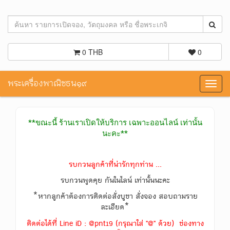
0 THB
0
พระเครื่องพาณิชธน๑๙
Toggl
navig
**ขณะนี้ ร้านเราเปิดให้บริการ เฉพาะออนไลน์ เท่านั้น
นะคะ**
รบกวนลูกค้าที่น่ารักทุกท่าน ...
รบกวนพูดคุย กันในไลน์ เท่านั้นนะคะ
*หากลูกค้าต้องการติดต่อสั่งบูชา สั่งจอง สอบถามราย
ละเอียด*
ติดต่อได้ที่ Line iD : @pnt19 (กรุณาใส่ "@" ด้วย) ช่องทาง