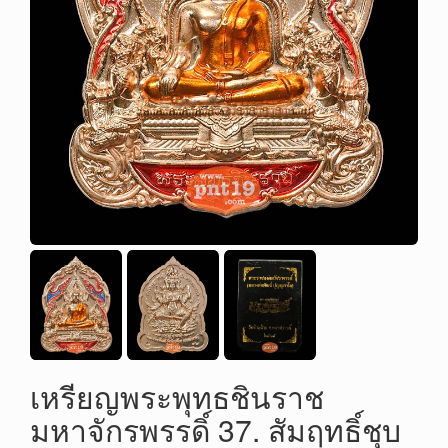
เหรียญพระพุทธชินราช
มหาจักรพรรดิ์ 37. สัมฤทธิ์ชุบ