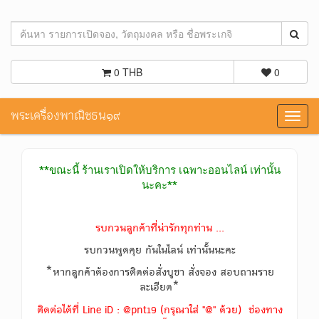
0 THB
0
พระเครื่องพาณิชธน๑๙
Toggl
navig
**ขณะนี้ ร้านเราเปิดให้บริการ เฉพาะออนไลน์ เท่านั้น
นะคะ**
รบกวนลูกค้าที่น่ารักทุกท่าน ...
รบกวนพูดคุย กันในไลน์ เท่านั้นนะคะ
*หากลูกค้าต้องการติดต่อสั่งบูชา สั่งจอง สอบถามราย
ละเอียด*
ติดต่อได้ที่ Line iD : @pnt19 (กรุณาใส่ "@" ด้วย) ช่องทาง