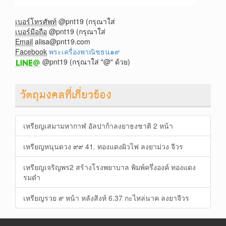
เบอร์โทรศัพท์
@pnt19 (กรุณาใส่
เบอร์มือถือ
@pnt19 (กรุณาใส่
Email
alisa@pnt19.com
Facebook
พระเครื่องพาณิชธน๑๙
@pnt19 (กรุณาใส่ "@" ด้วย)
วัตถุมงคลที่เกี่ยวข้อง
เหรียญเสมามหากาฬ อัลปาก้าลงยาธงชาติ 2 หน้า
เหรียญหนุนดวง ๙๙ 41. ทองแดงผิวไฟ ลงยาม่วง จีวร
เหรียญเจริญพร2 สร้างโรงพยาบาล พิมพ์ครึ่งองค์ ทองแดง
รมดำ
เหรียญรวย ๙ หน้า หลังสิงห์ 6.37 กะไหล่นาค ลงยาจีวร