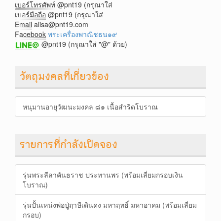
เบอร์โทรศัพท์
@pnt19 (กรุณาใส่
เบอร์มือถือ
@pnt19 (กรุณาใส่
Email
alisa@pnt19.com
Facebook
พระเครื่องพาณิชธน๑๙
@pnt19 (กรุณาใส่ "@" ด้วย)
วัตถุมงคลที่เกี่ยวข้อง
หนุมานอายุวัฒนะมงคล ๘๑ เนื้อสำริดโบราณ
รายการที่กำลังเปิดจอง
รุ่นพระลีลาคันธราช ประทานพร (พร้อมเลี่ยมกรอบเงิน
โบราณ)
รุ่นปั้นเหน่งพ่อปู่ฤาษีเดินดง มหาฤทธิ์ มหาอาคม (พร้อมเลี่ยม
กรอบ)