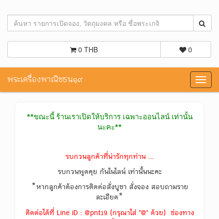
0 THB
0
พระเครื่องพาณิชธน๑๙
Toggl
navig
**ขณะนี้ ร้านเราเปิดให้บริการ เฉพาะออนไลน์ เท่านั้น
นะคะ**
รบกวนลูกค้าที่น่ารักทุกท่าน ...
รบกวนพูดคุย กันในไลน์ เท่านั้นนะคะ
*หากลูกค้าต้องการติดต่อสั่งบูชา สั่งจอง สอบถามราย
ละเอียด*
ติดต่อได้ที่ Line iD : @pnt19 (กรุณาใส่ "@" ด้วย) ช่องทาง