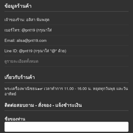
ข้อมูลร้านค้า
เจ้าของร้าน: อลิสา พิมพสุต
เบอร์โทร: @pnt19 (กรุณาใส่
Email:
alisa@pnt19.com
Line ID: @pnt19 (กรุณาใส่ "@" ด้วย)
ดูรายละเอียดทั้งหมด
เกี่ยวกับร้านค้า
พระเครื่องพาณิชธน๑๙ เวลาทำการ 11.00 - 16.00 น. หยุดทุกวันพุธ และวัน
อาทิตย์
ติดต่อสอบถาม - สั่งจอง - แจ้งชำระเงิน
ชื่อของท่าน