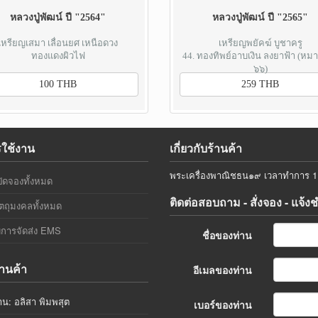
หลวงปู่พัฒน์ ปี "2564"
หลวงปู่พัฒน์ ปี "2565"
เหรียญเสมา เลื่อนยศ เหนือดวง
เหรียญพยัคฆ์ บูชาครู
ทองแดงผิวไฟ
44. ทองทิพย์อาบเงิน ลงยาฟ้า (หม
๖๖)
100 THB
259 THB
รใช้งาน
เกี่ยวกับร้านค้า
พระเครื่องพาณิชธน๑๙ เวลาทำการ 11.
ิดจองทั้งหมด
ติดต่อสอบถาม - สั่งจอง - แจ้ง
ตถุมงคลทั้งหมด
การจัดส่ง EMS
ชื่อของท่าน
้านค้า
อีเมลของท่าน
าน: อลิสา พิมพสุต
เบอร์ของท่าน