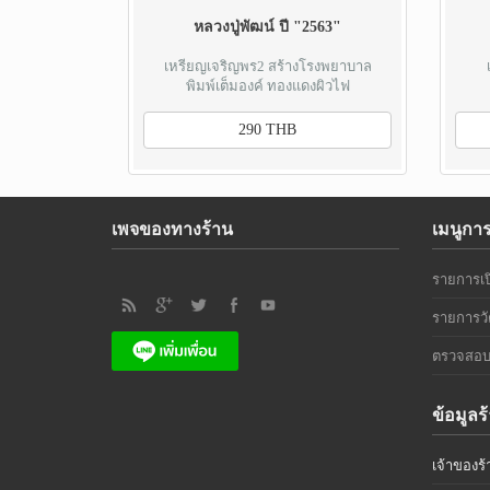
หลวงปู่พัฒน์ ปี "2563"
เหรียญเจริญพร2 สร้างโรงพยาบาล
พิมพ์เต็มองค์ ทองแดงผิวไฟ
290 THB
เพจของทางร้าน
เมนูกา
รายการเป
รายการวั
ตรวจสอบ
ข้อมูลร
เจ้าของร้