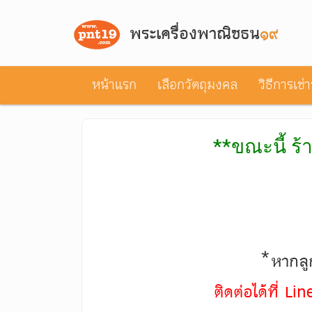
พระเครื่องพาณิชธน
๑๙
หน้าแรก
เลือกวัตถุมงคล
วิธีการเช่
**ขณะนี้ ร้
*หากลูก
ติดต่อได้ที่ L