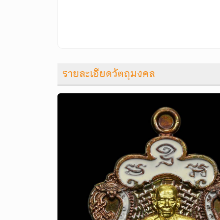
รายละเอียดวัตถุมงคล