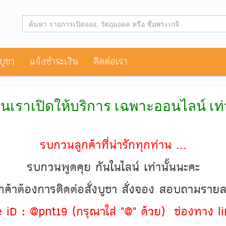
าบูชา
แจ้งชำระเงิน
ติดต่อเรา
านเราเปิดให้บริการ เฉพาะออนไลน์ เท
รบกวนลูกค้าที่น่ารักทุกท่าน ...
รบกวนพูดคุย กันในไลน์ เท่านั้นนะคะ
ค้าต้องการติดต่อสั่งบูชา สั่งจอง สอบถามราย
ine iD : @pnt19 (กรุณาใส่ "@" ด้วย) ช่องทาง li