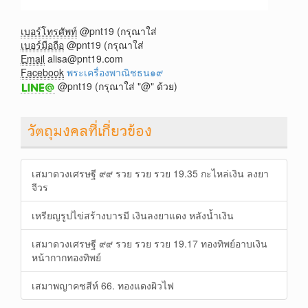
เบอร์โทรศัพท์
@pnt19 (กรุณาใส่
เบอร์มือถือ
@pnt19 (กรุณาใส่
Email
alisa@pnt19.com
Facebook
พระเครื่องพาณิชธน๑๙
@pnt19 (กรุณาใส่ "@" ด้วย)
วัตถุมงคลที่เกี่ยวข้อง
เสมาดวงเศรษฐี ๙๙ รวย รวย รวย 19.35 กะไหล่เงิน ลงยา
จีวร
เหรียญรูปไข่สร้างบารมี เงินลงยาแดง หลังน้ำเงิน
เสมาดวงเศรษฐี ๙๙ รวย รวย รวย 19.17 ทองทิพย์อาบเงิน
หน้ากากทองทิพย์
เสมาพญาคชสีห์ 66. ทองแดงผิวไฟ