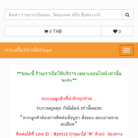
0 THB
0
พระเครื่องพาณิชธน๑๙
Toggl
navig
**ขณะนี้ ร้านเราเปิดให้บริการ เฉพาะออนไลน์ เท่านั้น
นะคะ**
รบกวนลูกค้าที่น่ารักทุกท่าน ...
รบกวนพูดคุย กันในไลน์ เท่านั้นนะคะ
*หากลูกค้าต้องการติดต่อสั่งบูชา สั่งจอง สอบถามราย
ละเอียด*
ติดต่อได้ที่ Line iD : @pnt19 (กรุณาใส่ "@" ด้วย) ช่องทาง